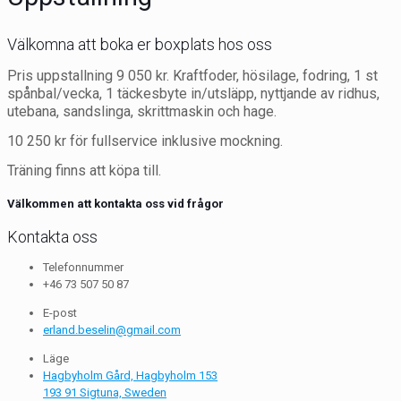
Välkomna att boka er boxplats hos oss
Pris uppstallning 9 050 kr. Kraftfoder, hösilage, fodring, 1 st
spånbal/vecka, 1 täckesbyte in/utsläpp, nyttjande av ridhus,
utebana, sandslinga, skrittmaskin och hage.
10 250
kr
för fullservice inklusive mockning.
Träning finns att köpa till.
Välkommen att kontakta oss vid frågor
Kontakta oss
Telefonnummer
+46 73 507 50 87
E-post
erland.beselin@gmail.com
Läge
Hagbyholm Gård, Hagbyholm 153
193 91 Sigtuna, Sweden