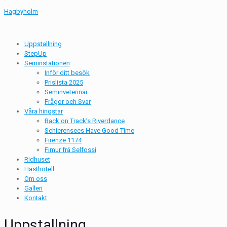
Hagbyholm
Uppstallning
StepUp
Seminstationen
Inför ditt besök
Prislista 2025
Seminveterinär
Frågor och Svar
Våra hingstar
Back on Track’s Riverdance
Schierensees Have Good Time
Firenze 1174
Fimur frá Selfossi
Ridhuset
Hästhotell
Om oss
Galleri
Kontakt
Uppstallning